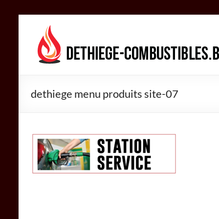
Aller
au
DETHIEGE
contenu
COMBUSTIBLES
Négociant
dans
dethiege menu produits site-07
le
secteur
des
combustibles