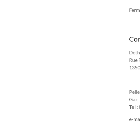
Fermé
Con
Deth
Rue 
1350
Pell
Gaz –
Tel :
e-mai