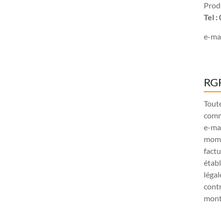
Produ
Tel 
e-mai
RGP
Tout
comm
e-ma
mome
factu
étab
légal
contr
monta