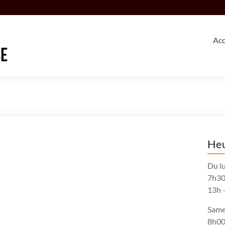
Acc
Heu
Du lu
7h30
13h 
Same
8h00