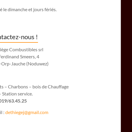
 le dimanche et jours fériés.
tactez-nous !
iège Combustibles srl
Ferdinand Smeers, 4
 Orp-Jauche (Noduwez)
ets – Charbons – bois de Chauffage
 Station service.
 019/63.45.25
l :
dethiegej@g
mail.com