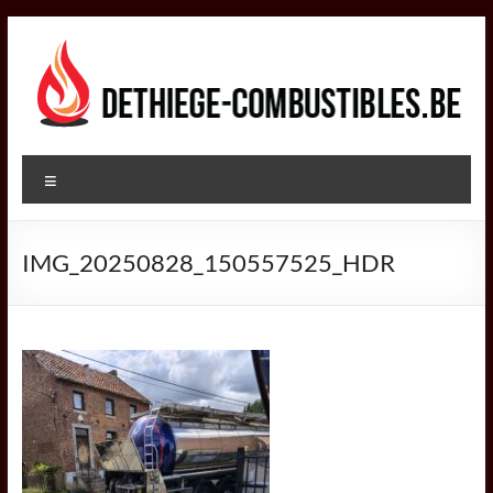
Aller
au
contenu
DETHIEGE
Menu
COMBUSTIBLES
Négociant
IMG_20250828_150557525_HDR
dans
le
secteur
des
combustibles