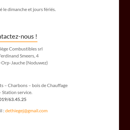
 le dimanche et jours fériés.
tactez-nous !
iège Combustibles srl
Ferdinand Smeers, 4
 Orp-Jauche (Noduwez)
ets – Charbons – bois de Chauffage
 Station service.
 019/63.45.25
l :
dethiegej@g
mail.com