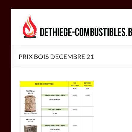
Aller
au
DETHIEGE
contenu
COMBUSTIBLES
Négociant
dans
PRIX BOIS DECEMBRE 21
le
secteur
des
combustibles