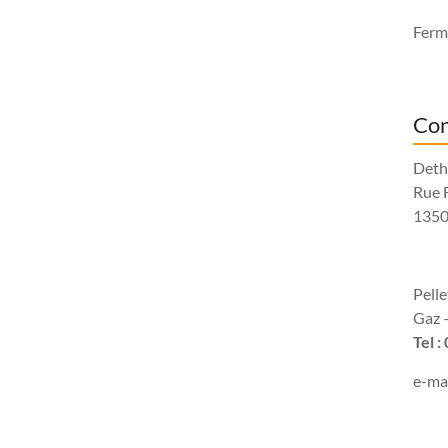
Fermé
Con
Deth
Rue 
1350
Pell
Gaz –
Tel :
e-mai