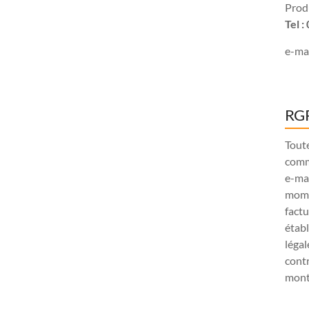
Produ
Tel 
e-mai
RGP
Tout
comm
e-ma
mome
factu
étab
légal
contr
monta