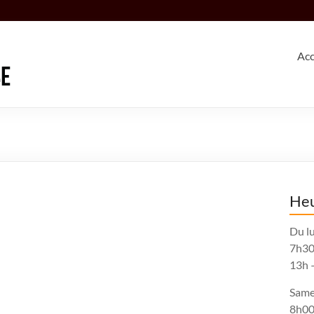
Acc
Heu
Du lu
7h30
13h 
Same
8h00