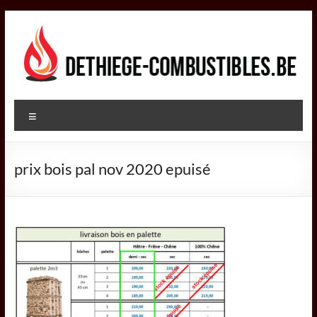
Aller
au
contenu
DETHIEGE
Menu
COMBUSTIBLES
Négociant
prix bois pal nov 2020 epuisé
dans
le
secteur
des
combustibles