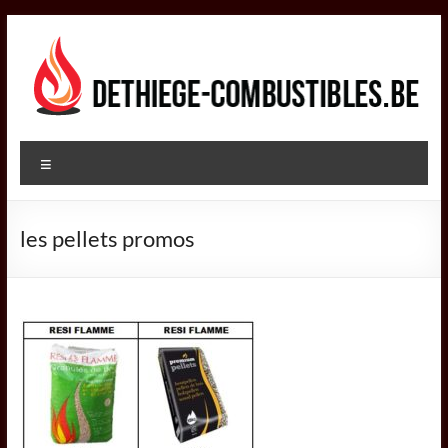
Aller
au
contenu
DETHIEGE
Menu
COMBUSTIBLES
Négociant
les pellets promos
dans
le
secteur
des
combustibles