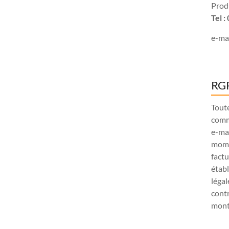
Produ
Tel 
e-mai
RGP
Tout
comm
e-ma
mome
factu
étab
légal
contr
monta