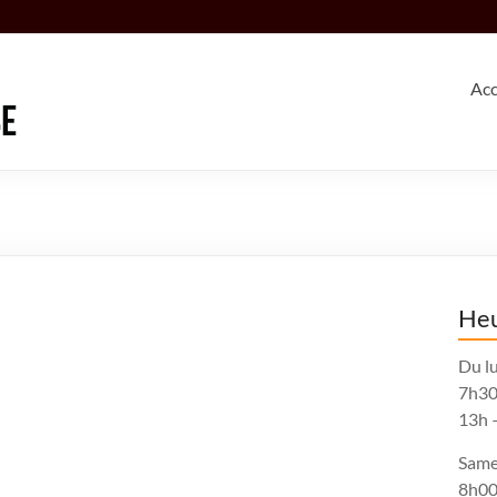
Acc
Heu
Du lu
7h30
13h 
Same
8h00