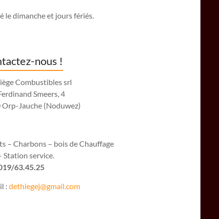
 le dimanche et jours fériés.
tactez-nous !
iège Combustibles srl
Ferdinand Smeers, 4
 Orp-Jauche (Noduwez)
ets – Charbons – bois de Chauffage
 Station service.
 019/63.45.25
l :
dethiegej@g
mail.com