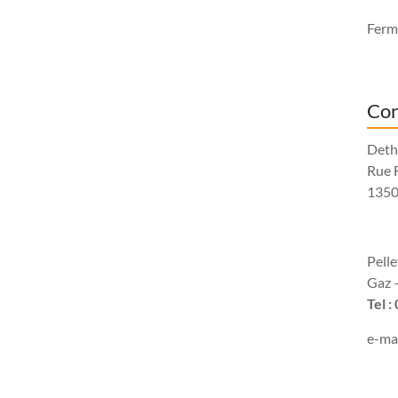
Fermé
Con
Deth
Rue 
1350
Pell
Gaz –
Tel :
e-mai