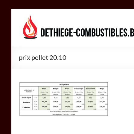
Aller
au
DETHIEGE
contenu
COMBUSTIBLES
Négociant
dans
prix pellet 20.10
le
secteur
des
combustibles