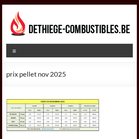
Aller
au
contenu
DETHIEGE
Menu
COMBUSTIBLES
Négociant
prix pellet nov 2025
dans
le
secteur
des
combustibles