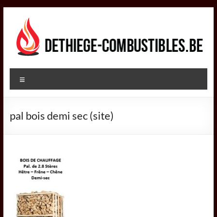
Aller
au
contenu
DETHIEGE
Menu
COMBUSTIBLES
Négociant
pal bois demi sec (site)
dans
le
secteur
des
combustibles