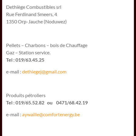
Dethiège Combustibles srl
Rue Ferdinand Smeers, 4
1350 Orp-Jauche (Noduwez)
Pellets – Charbons – bois de Chauffage
Gaz – Station service.
Tel : 019/63.45.25
e-mail :
dethiegej@g
mail.com
Produits pétroliers
Tel : 019/65.52.82 ou 0471/68.42.19
e-mail :
aywaille@comfortenergy.be