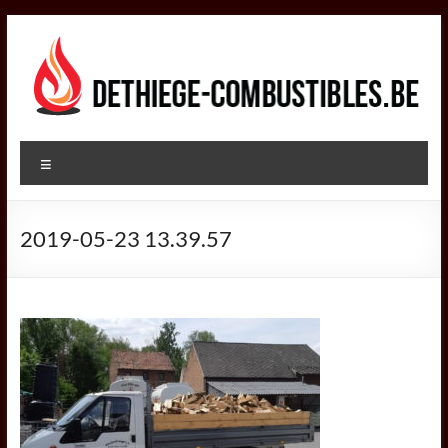
Aller
au
contenu
DETHIEGE
Menu
COMBUSTIBLES
Négociant
2019-05-23 13.39.57
dans
le
secteur
des
combustibles