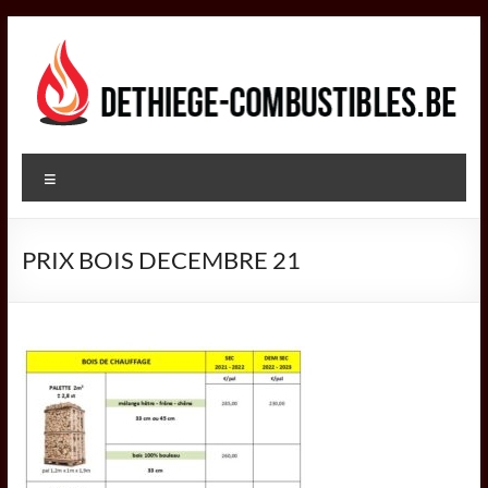
Aller
au
contenu
DETHIEGE
Menu
COMBUSTIBLES
Négociant
PRIX BOIS DECEMBRE 21
dans
le
secteur
des
combustibles