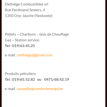
Dethiège Combustibles srl
Rue Ferdinand Smeers, 4
1350 Orp-Jauche (Noduwez)
Pellets – Charbons – bois de Chauffage
Gaz – Station service.
Tel : 019/63.45.25
e-mail :
dethiegej@g
mail.com
Produits pétroliers
Tel : 019/65.52.82 ou 0471/68.42.19
e-mail :
aywaille@comfortenergy.be