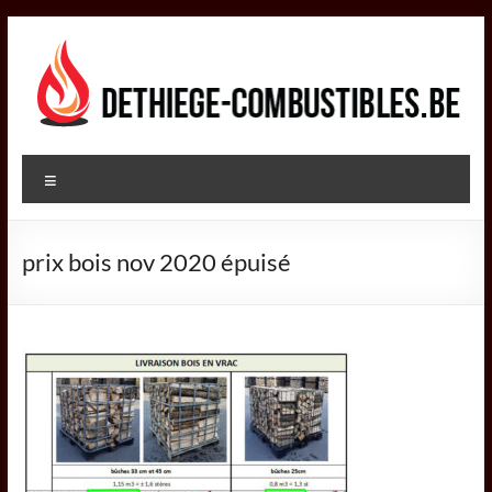
Aller
au
contenu
DETHIEGE
Menu
COMBUSTIBLES
Négociant
prix bois nov 2020 épuisé
dans
le
secteur
des
combustibles