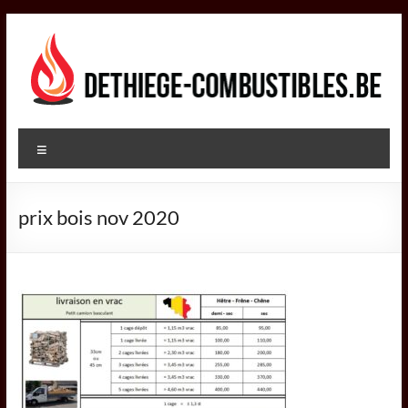
Aller
au
contenu
DETHIEGE
Menu
COMBUSTIBLES
Négociant
prix bois nov 2020
dans
le
secteur
des
combustibles