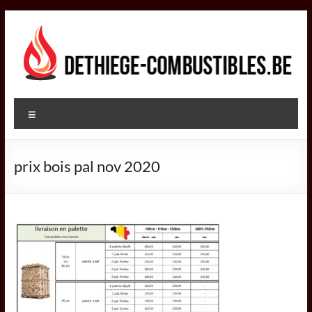
Aller
au
contenu
DETHIEGE
Menu
COMBUSTIBLES
Négociant
prix bois pal nov 2020
dans
le
secteur
des
combustibles