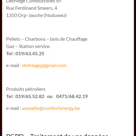
Dethiège Combustibles srl
Rue Ferdinand Smeers, 4
1350 Orp-Jauche (Noduwez)
Pellets – Charbons – bois de Chauffage
Gaz – Station service.
Tel : 019/63.45.25
e-mail :
dethiegej@g
mail.com
Produits pétroliers
Tel : 019/65.52.82 ou 0471/68.42.19
e-mail :
aywaille@comfortenergy.be