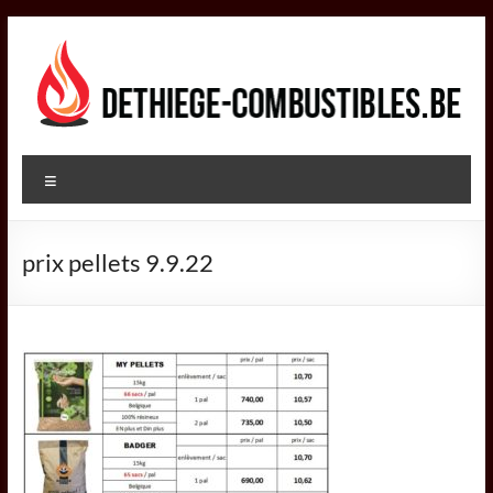
Aller
au
contenu
DETHIEGE
Menu
COMBUSTIBLES
Négociant
prix pellets 9.9.22
dans
le
secteur
des
combustibles