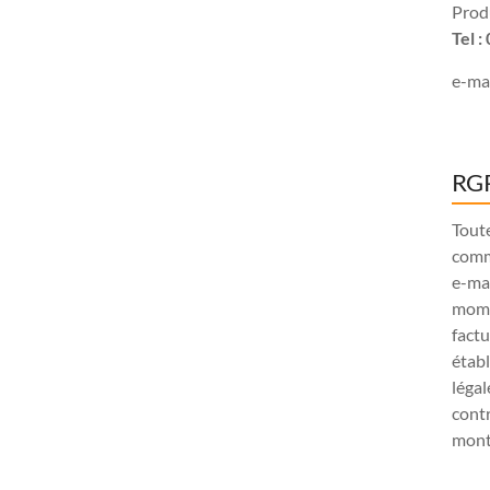
Produ
Tel 
e-mai
RGP
Tout
comm
e-ma
mome
factu
étab
légal
contr
monta