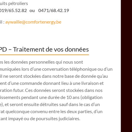
its pétroliers
: 019/65.52.82 ou 0471/68.42.19
l :
aywaille@comfortenergy.be
D – Traitement de vos données
es les données personnelles qui nous sont
uniquées lors d’une conversation téléphonique ou d’un
il ne seront stockées dans notre base de donnée qu’au
nt d’une commande donnant lieu à une livraison et
ration futur. Ces données seront stockées dans nos
lissements pendant une durée de 10 ans (obligation
e), et seront ensuite détruites sauf dans le cas d’un
at quelconque convenu entre les deux parties, d’un
nt impayé ou de poursuites judiciaires.