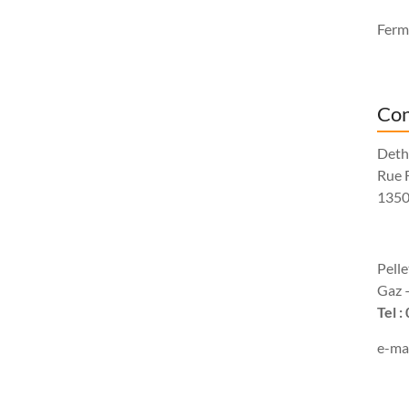
Fermé
Con
Deth
Rue 
1350
Pell
Gaz –
Tel :
e-mai