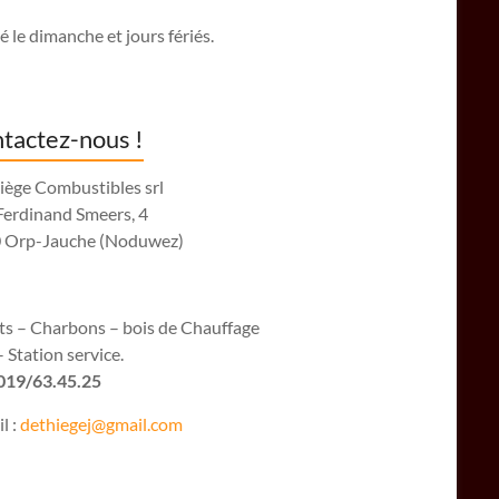
 le dimanche et jours fériés.
tactez-nous !
iège Combustibles srl
Ferdinand Smeers, 4
 Orp-Jauche (Noduwez)
ets – Charbons – bois de Chauffage
 Station service.
 019/63.45.25
l :
dethiegej@g
mail.com