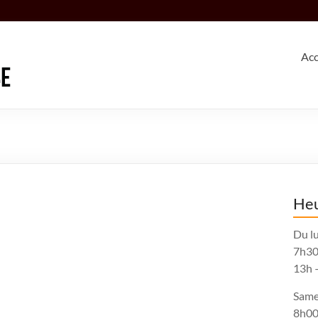
Acc
Heu
Du lu
7h30
13h 
Same
8h00