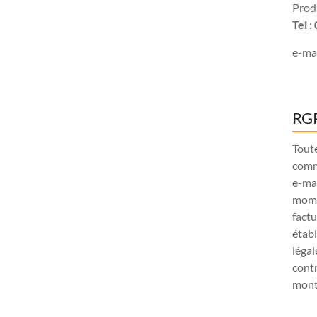
Produ
Tel 
e-mai
RGP
Tout
comm
e-ma
mome
factu
étab
légal
contr
monta