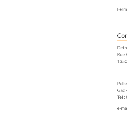
Fermé
Con
Deth
Rue 
1350
Pell
Gaz –
Tel :
e-mai