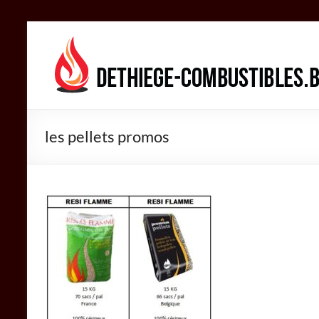
Aller
au
DETHIEGE
contenu
COMBUSTIBLES
Négociant
dans
les pellets promos
le
secteur
des
combustibles