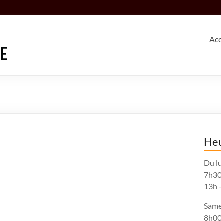
Acc
Heu
Du lu
7h30
13h 
Same
8h00