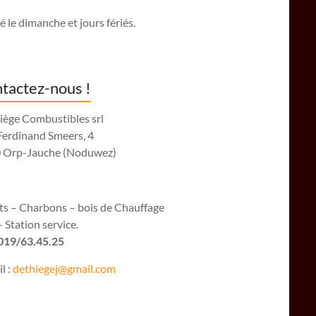
 le dimanche et jours fériés.
tactez-nous !
iège Combustibles srl
Ferdinand Smeers, 4
 Orp-Jauche (Noduwez)
ets – Charbons – bois de Chauffage
 Station service.
 019/63.45.25
l :
dethiegej@g
mail.com