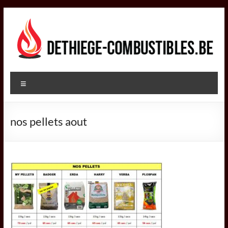
Aller
au
contenu
DETHIEGE
Menu
COMBUSTIBLES
Négociant
nos pellets aout
dans
le
secteur
des
combustibles