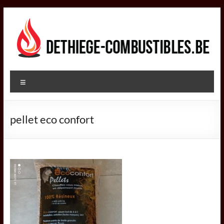
Aller
au
contenu
DETHIEGE
Menu
COMBUSTIBLES
Négociant
pellet eco confort
dans
le
secteur
des
combustibles