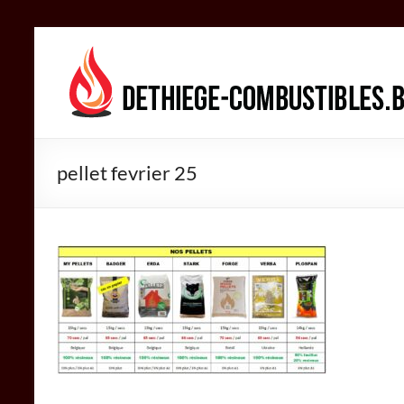
Aller
au
DETHIEGE
contenu
COMBUSTIBLES
Négociant
dans
pellet fevrier 25
le
secteur
des
combustibles