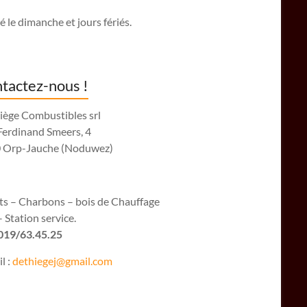
 le dimanche et jours fériés.
tactez-nous !
iège Combustibles srl
Ferdinand Smeers, 4
 Orp-Jauche (Noduwez)
ets – Charbons – bois de Chauffage
 Station service.
 019/63.45.25
l :
dethiegej@g
mail.com