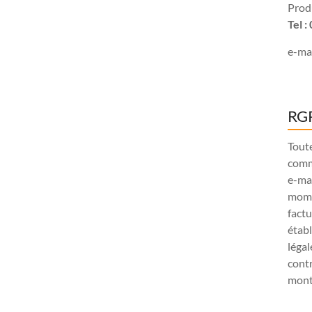
Produ
Tel 
e-mai
RGP
Tout
comm
e-ma
mome
factu
étab
légal
contr
monta