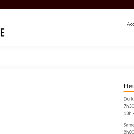
Acc
Heu
Du lu
7h30
13h 
Same
8h00