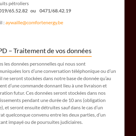
its pétroliers
: 019/65.52.82 ou 0471/68.42.19
l :
aywaille@comfortenergy.be
D – Traitement de vos données
es les données personnelles qui nous sont
uniquées lors d’une conversation téléphonique ou d’un
il ne seront stockées dans notre base de donnée qu’au
nt d’une commande donnant lieu à une livraison et
ration futur. Ces données seront stockées dans nos
lissements pendant une durée de 10 ans (obligation
e), et seront ensuite détruites sauf dans le cas d’un
at quelconque convenu entre les deux parties, d’un
nt impayé ou de poursuites judiciaires.