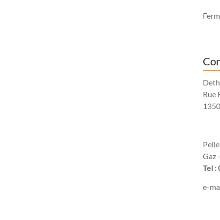
Fermé
Con
Deth
Rue 
1350
Pell
Gaz –
Tel :
e-mai