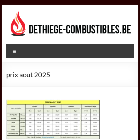
Aller
au
contenu
DETHIEGE
Menu
COMBUSTIBLES
Négociant
prix aout 2025
dans
le
secteur
des
combustibles