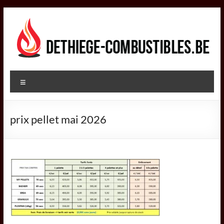
Aller
au
contenu
DETHIEGE
Menu
COMBUSTIBLES
Négociant
prix pellet mai 2026
dans
le
secteur
des
combustibles