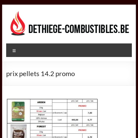
Aller
au
contenu
DETHIEGE
Menu
COMBUSTIBLES
Négociant
prix pellets 14.2 promo
dans
le
secteur
des
combustibles