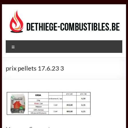
Aller
au
contenu
DETHIEGE
Menu
COMBUSTIBLES
Négociant
prix pellets 17.6.23 3
dans
le
secteur
des
combustibles