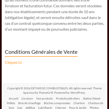
livraison et facturation futur. Ces données seront stockées
dans nos établissements pendant une durée de 10 ans
(obligation légale), et seront ensuite détruites sauf dans le
cas d’un contrat quelconque convenu entre les deux parties,
d’un montant impayé ou de poursuites judiciaires.
Conditions Générales de Vente
Cliquez ici
Copyright © 2026
DETHIEGE COMBUSTIBLES
. All rights reserved. Theme
Spacious
by ThemeGrill. Powered by:
WordPress
.
Accueil
Livraison
Nos produits
Produits pétroliers
Station Diesel
Pellets
Bois de chauffage
Bûches compressées
Charbon
Charbon de
bois
Gaz
AdBlue
Lubrifiants
Citernes
Pour le Jardin
Photos