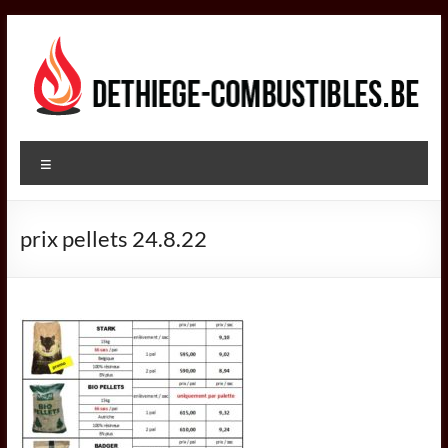
Aller
au
contenu
DETHIEGE
Menu
COMBUSTIBLES
Négociant
prix pellets 24.8.22
dans
le
secteur
des
combustibles