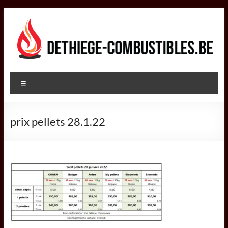
Aller
au
contenu
DETHIEGE
Menu
COMBUSTIBLES
Négociant
prix pellets 28.1.22
dans
le
secteur
des
combustibles