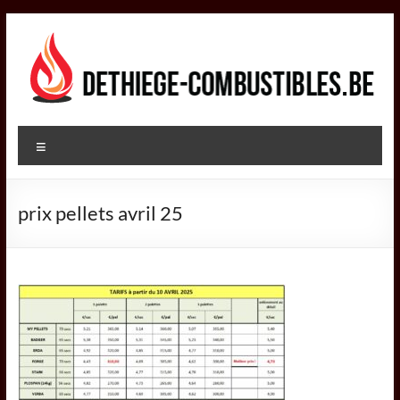
Aller
au
contenu
DETHIEGE
Menu
COMBUSTIBLES
Négociant
prix pellets avril 25
dans
le
secteur
des
combustibles