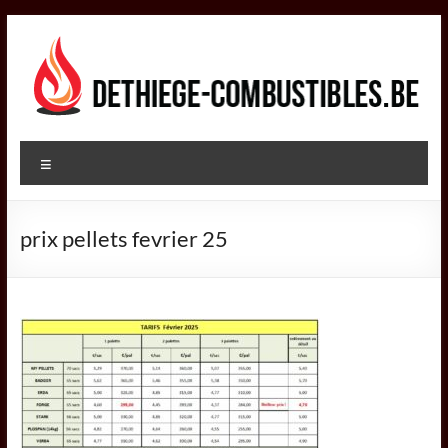
Aller
au
contenu
DETHIEGE
Menu
COMBUSTIBLES
Négociant
prix pellets fevrier 25
dans
le
secteur
des
combustibles