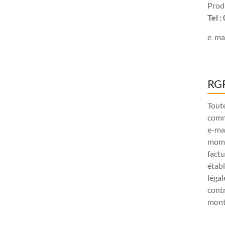
Produ
Tel 
e-mai
RGP
Tout
comm
e-ma
mome
factu
étab
légal
contr
monta