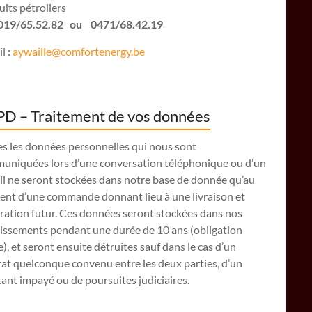
its pétroliers
: 019/65.52.82 ou 0471/68.42.19
l :
aywaille@comfortenergy.be
D – Traitement de vos données
es les données personnelles qui nous sont
uniquées lors d’une conversation téléphonique ou d’un
il ne seront stockées dans notre base de donnée qu’au
nt d’une commande donnant lieu à une livraison et
ration futur. Ces données seront stockées dans nos
lissements pendant une durée de 10 ans (obligation
e), et seront ensuite détruites sauf dans le cas d’un
at quelconque convenu entre les deux parties, d’un
nt impayé ou de poursuites judiciaires.