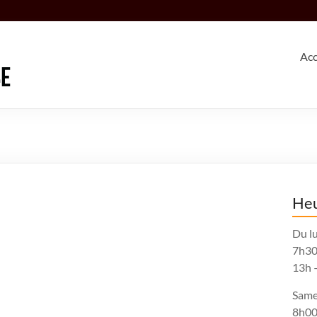
Acc
Heu
Du lu
7h30
13h 
Same
8h00