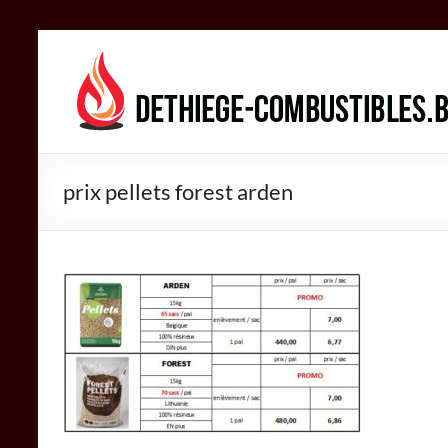
Aller
au
DETHIEGE
contenu
COMBUSTIBLES
Négociant
dans
prix pellets forest arden
le
secteur
des
combustibles