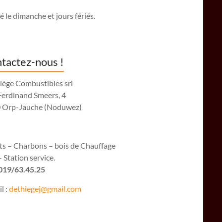
 le dimanche et jours fériés.
tactez-nous !
iège Combustibles srl
Ferdinand Smeers, 4
 Orp-Jauche (Noduwez)
ets – Charbons – bois de Chauffage
 Station service.
 019/63.45.25
l :
dethiegej@g
mail.com