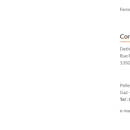
Fermé
Con
Deth
Rue 
1350
Pell
Gaz –
Tel :
e-mai