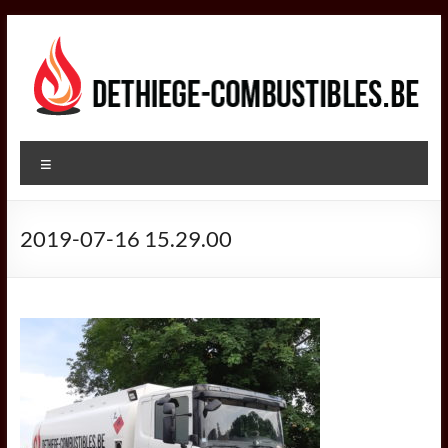
Aller
au
contenu
DETHIEGE
Menu
COMBUSTIBLES
Négociant
2019-07-16 15.29.00
dans
le
secteur
des
combustibles