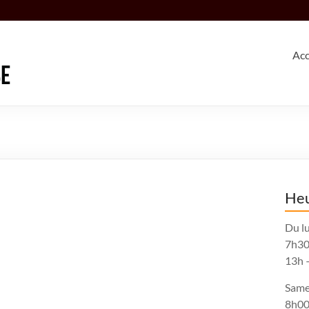
Acc
Heu
Du lu
7h30
13h 
Same
8h00