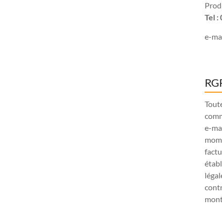
Produ
Tel 
e-mai
RGP
Tout
comm
e-ma
mome
factu
étab
légal
contr
monta