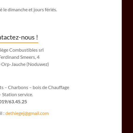
 le dimanche et jours fériés.
tactez-nous !
iège Combustibles srl
Ferdinand Smeers, 4
 Orp-Jauche (Noduwez)
ets – Charbons – bois de Chauffage
 Station service.
 019/63.45.25
l :
dethiegej@g
mail.com