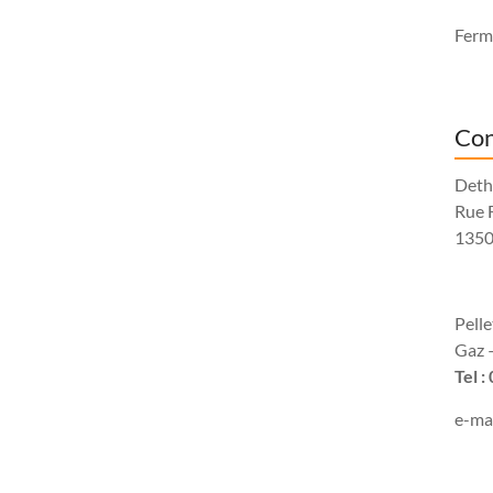
Fermé
Con
Deth
Rue 
1350
Pell
Gaz –
Tel :
e-mai